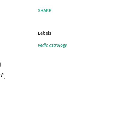
SHARE
Labels
vedic astrology
।
्ग,