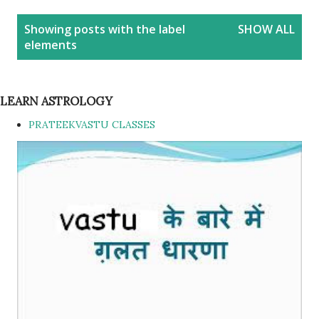
P
Showing posts with the label
SHOW ALL
o
elements
s
t
s
LEARN ASTROLOGY
PRATEEKVASTU CLASSES