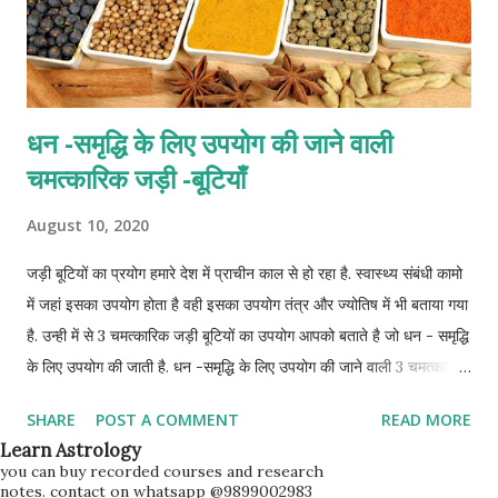
धन -समृद्धि के लिए उपयोग की जाने वाली
चमत्कारिक जड़ी -बूटियाँ
August 10, 2020
जड़ी बूटियों का प्रयोग हमारे देश में प्राचीन काल से हो रहा है. स्वास्थ्य संबंधी कामो
में जहां इसका उपयोग होता है वही इसका उपयोग तंत्र और ज्योतिष में भी बताया गया
है. उन्ही में से 3 चमत्कारिक जड़ी बूटियों का उपयोग आपको बताते है जो धन - समृद्धि
के लिए उपयोग की जाती है. धन -समृद्धि के लिए उपयोग की जाने वाली 3 चमत्कारिक
जड़ी -बूटियाँ piase ke liye jadi-booti ke upyog काफी लोग शायद ये
SHARE
POST A COMMENT
READ MORE
नहीं जानते के उनके किचन में भी कुछ ऐसी चीज़े है जिनसे धन को आकर्षित किया जा
Learn Astrology
सकता है. ऐसी herbs है जो money attraction का काम करती है आइये
you can buy recorded courses and research
notes. contact on whatsapp @9899002983
जानते है. safed aparajita ka upyog श्वेत अपराजिता (shwet