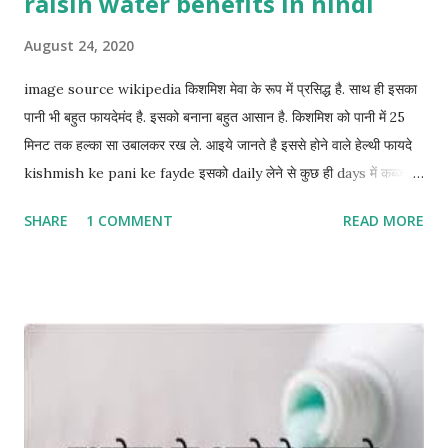
raisin water benefits in hindi
August 24, 2020
image source wikipedia किशमिश मेवा के रूप में प्रसिद्ध है. साथ ही इसका
पानी भी बहुत फायदेमंद है. इसको बनाना बहुत आसान है. किशमिश को पानी में 25
मिनट तक हल्का सा उबालकर रख ले. आइये जानते है इससे होने वाले हेल्थी फायदे
kishmish ke pani ke fayde इसको daily लेने से कुछ ही days में कब्ज,
acidity और थकान जैसी problems में बहुत फायदा होता है. इसके daily सेवन
SHARE
1 COMMENT
READ MORE
से cholesterol level maintain रहता है. जिसके कारण heart
problems कम होती है. raisin water में ऐसे तत्व पाए जाते है जो skin पर
होने वाली झुर्रियों को तेजी से कम करने में सहायक है। जिससे बढ़ती उम्र नहीं
दिखती। digestion related समस्याओं के लिए किशमिश का पानी बेहद
लाभदायक है। ये digestion को अच्छा बनाता है. ये liver को मजबूत बनाने में
बहुत फायदेमंद होता है साथ ही body का metabolism system को स्ट्रांग
बनाता है. मोटापा घटाने का उपाय