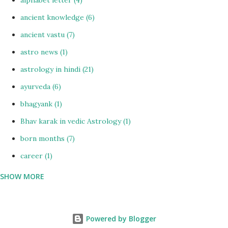
ancient knowledge
6
ancient vastu
7
astro news
1
astrology in hindi
21
ayurveda
6
bhagyank
1
Bhav karak in vedic Astrology
1
born months
7
career
1
SHOW MORE
CHAKRAS
7
Chinese astrology in hindi
1
colour vastu
1
Powered by Blogger