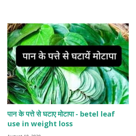
हो रही हो, तो टूथपेस्ट एक बहुत अच्छा विकल्प है। इसे जले हुए स्थान पर जलन में
राहत मिलेगी. remove lipstick or ink with toothpaste - कपड़े पर
लिपस्टिक या स्याही के दाग लग जाने पर दाग हटाने में दिक्कत होती है। बस दाग
लगने वाली जगह पर थोड़ा-सा टूथपेस्ट लगाकर रखें और धो लें। इससे दाग पूरी तरह
से चला जाएगा। clean your table with toothpaste - अगर कांच की
टेबल पर चाय के कप रखने से निशान बन गए हों, तो उन्हें मिटाने के लिए टूथपेस्ट का
प्रयोग करें। निशान तुरंत साफ हो जाएंगे। remove smell from utensils
by toothpaste - घर में अगर दूध के बर्तनों में से महक हटानी हो, या बच्चों...
पान के पत्ते से घटाए मोटापा - betel leaf
use in weight loss