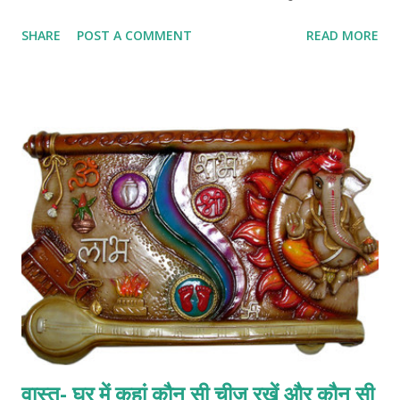
उपाय।।।।। जैसा की मैंने आपको बताया के इस दिशा के कारक ग्रह राहु देव होते
SHARE
POST A COMMENT
READ MORE
है राहु देव का सम्बन्ध स्थायित्व से होता है, कोई भी अचानक आने वाली परेशानी या
धन लाभ भी राहु से देखा जाता है. ज्योतिष शास्त्र में राहु को गति का कारक माना
जाता है. हालाँकि यही दिशा कुछ लोगो को अनगिनत पैसा व् समृद्धि देती है. लेकिन
इसके बारे में बाद में चर्चा करेंगे। यदि इस दिशा में आपका मुख्या द्वार आ जाये तो ये
चिंता की बात होती है. वास्तु टिप्स- ये तस्वीरें घर में नहीं लगानी चाहिए सबसे बड़ी
जो परेशानी आती है वो ये के जिंदगी में स्थायित्व (stability) नही रहती आदमी इधर
उधर ही भागता रहता है. काफी लोगो से सुनने को मिलता है के इस तरह के घर में
प्रवेश करते ही काम-धंधा बिलकुल रु...
वास्तु- घर में कहां कौन सी चीज रखें और कौन सी