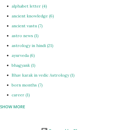
alphabet letter
4
ancient knowledge
6
ancient vastu
7
astro news
1
astrology in hindi
21
ayurveda
6
bhagyank
1
Bhav karak in vedic Astrology
1
born months
7
career
1
SHOW MORE
CHAKRAS
7
Chinese astrology in hindi
1
colour vastu
1