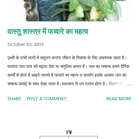
वास्तु शास्त्र में फव्वारे का महत्व
October 03, 2015
पृथ्वी के पांचों तत्वों में संतुलन बनाना जीवन के विकास के लिए आवश्यक रहता है।
फव्वारा जल तत्व को बढ़ावा देता या संतुलित करता है। जल का सम्बन्ध हमारे दैनिंक
कार्यों से होता है आइये जानते है फव्वारे का महत्व व् उपयोग इसके अलावा जल का
सम्बन्ध कमाई के साथ देखा जाता है।व्यवसाय से धन प्राप्त होता है। विज्ञानं के
हिसाब से एक फव्वारा सकारात्मक माहौल भी बनाता है. पानी धन का प्रतीक होता है।
SHARE
POST A COMMENT
READ MORE
विज्ञानं के हिसाब से चलते हुए पानी का फव्वारा जिस स्थान में रखा होता है वहाँ पर
नेगेटिव आयन (negative ions) बड़ा देता व् पॉजिटिव आयन (positive ions)
कम कर देता है. नेगेटिव आयन हमारे शरीर के लिए अचे होते है व् हमारे शरीर में
ऑक्सीजन व् इम्युनिटी (immunity) बढ़ता है. लेकिन फव्वारा हर जगह या हर दिशा
में नही रखा जा सकता। इसको रखने के लिए किसी वास्तु विद सलाह अवश्य ले.