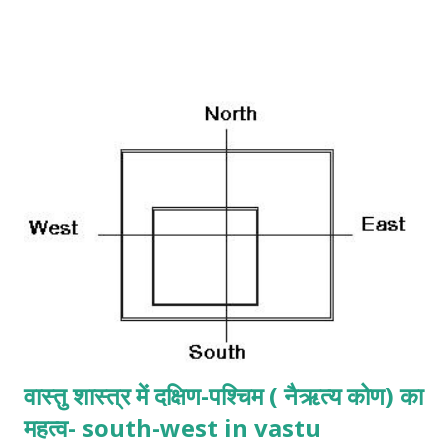
का निर्माण करवाते समय हमें कुछ सावधानियां अधिक रखनी पड़ती है.क्युंकि दक्षिण
मुखी प्लाट पर थोड़ा सा गलत निर्माण का खामियाज़ा हमें भुगतना पड़ सकता है. आइये
हम बताते है क्या हो सकते वे दोष vastu tips for south facing plot in
hindi यदि आप दक्षिण मुखी प्लाट का निर्माण करवा रहे है तो मैं गेट भूलकर भी
दक्षिण-पश्चिम कोने में ना बनवाये, किसी भी कारण से बोरिंग और सीवेज दक्षिण-
पश्चिम में ना करवाए, दक्षिण-पूर्व ले. कुछ मकान आगे से खुले व् पीछे से बने होते है,
दक्षिण मुखी प्लाट में ऐसा निर्माण न करे . दक्षिणमुखी प्लाट का निर्माण हमेशा सड़क से
ऊपर ही करें ऐसे प्लाट में फ्लोर का ढलान एक ...
वास्तु शास्त्र में दक्षिण-पश्चिम ( नैऋत्य कोण) का
महत्व- south-west in vastu