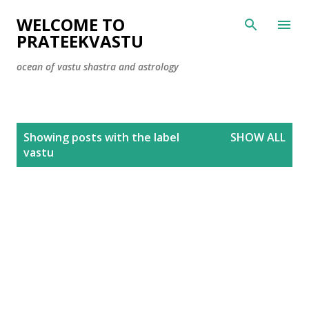
Skip to main content
WELCOME TO
PRATEEKVASTU
ocean of vastu shastra and astrology
P
Showing posts with the label
SHOW ALL
o
vastu
s
t
s