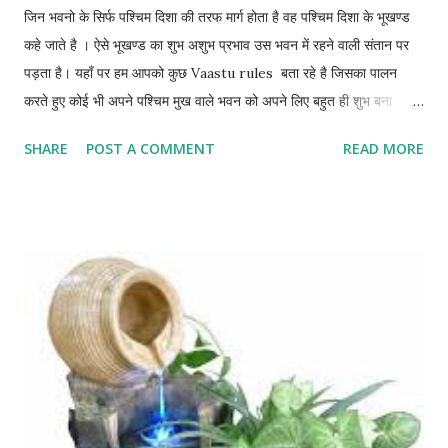
जिन भवनो के सिर्फ पश्चिम दिशा की तरफ मार्ग होता है वह पश्चिम दिशा के भूखण्ड
कहे जाते है । ऐसे भूखण्ड का शुभ अशुभ प्रभाव उस भवन में रहने वाली संतान पर
पड़ता है। यहाँ पर हम आपको कुछ Vaastu rules बता रहे है जिसका पालन
करते हुए कोई भी अपने पश्चिम मुख वाले भवन को अपने लिए बहुत ही शुभ बना
सकता है। west facing house/plot vastu tips west facing वाले
SHARE
POST A COMMENT
READ MORE
भवन मुख्य द्वार पश्चिम की तरफ ही होना चाहिए । नैत्रत्य कोण अर्थात दक्षिण
पश्चिम दिशा एवं वायव्य कोण अर्थात उत्तर पश्चिम दिशा में main entrance नही
होना चाहिए । नैत्रत्य कोण में मुख्य द्वार होने पर घर में बीमारी, धन हानि एवं आकाल
मृत्यु का भय रहता है । पश्चिम मुख वाले भवन में अगर आगे की तरफ खाली हो तो
पीछे पूर्व की तरफ और यदि संभव हो तो उत्तर दिशा की तरफ भी खाली स्थान अवश्य
ही छोड़ना चाहिए । पूर्व दिशा की जगह पश्चिम दिशा में ज्यादा open space होने
पर संतान को परेशानी उठानी पड़ती है । पश्चिम व् दक्षिणी हिस्से हमेशा उत्तर व् पूर्वी
हिस्से से भारी रहने चाहिए west facing plot के भवन में अगर सामने के भाग में
ऊँची दी...