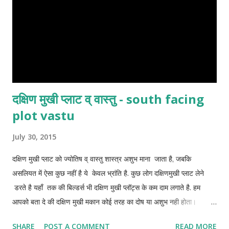
कागजों को ई...
दक्षिण मुखी प्लाट व् वास्तु - south facing
plot vastu
July 30, 2015
दक्षिण मुखी प्लाट को ज्योतिष व् वास्तु शास्त्र अशुभ माना जाता है, जबकि
असलियत में ऐसा कुछ नहीं है ये केवल भ्रांति है. कुछ लोग दक्षिणमुखी प्लाट लेने
डरते है यहाँ तक की बिल्डर्स भी दक्षिण मुखी प्लॉट्स के कम दाम लगाते है. हम
आपको बता दे की दक्षिण मुखी मकान कोई तरह का दोष या अशुभ नही होता।
south facing plot vastu myth अन्य दिशाओ के अलावा दक्षिण मुखी प्लाट
SHARE
POST A COMMENT
READ MORE