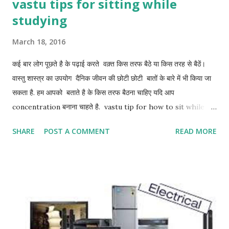
vastu tips for sitting while
studying
March 18, 2016
कई बार लोग पूछते है के पढ़ाई करते वक़्त किस तरफ बैठे या किस तरह से बैठें।
वास्तु शास्त्र का उपयोग दैनिक जीवन की छोटी छोटी बातों के बारे में भी किया जा
सकता है. हम आपको बताते है के किस तरफ बैठना चाहिए यदि आप
concentration बनाना चाहते है. vastu tip for how to sit while
studying पढ़ते समय आपकी sitting रूम के साउथ-वेस्ट की वेस्ट दीवार पर
SHARE
POST A COMMENT
READ MORE
होनी चाहिए। इसे साउथवेस्ट - वेस्ट भी कहते है. आपका फेस ईस्ट या नार्थ की
तरफ हो सकता है. इससे आपको अपनी study पर focus करने में ज्यादा परेशानी
नही आएगी। यदि आप इस तरफ नही बैठ पा रहे है तो कम से कम एक पैन स्टैंड इस
corner में रख दीजिये। तनाव का कारण हो सकता है वास्तु दोष - vastu tips
for stress शिवलिंग घर में रखें जरा संभलकर - shivling at home
precautions संतान और धन देती है वास्तु गाय - benefits of vastu cow
करियर में नए अवसर प्राप्ति के लिए छोटा सा वास्तु उपाय - simple vastu tip