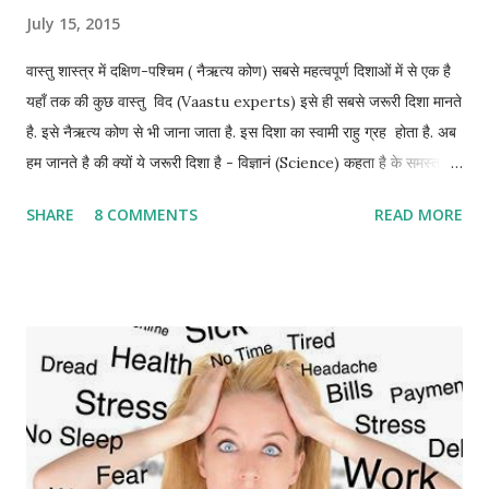
July 15, 2015
वास्तु शास्त्र में दक्षिण-पश्चिम ( नैऋत्य कोण) सबसे महत्वपूर्ण दिशाओं में से एक है
यहाँ तक की कुछ वास्तु विद (Vaastu experts) इसे ही सबसे जरूरी दिशा मानते
है. इसे नैऋत्य कोण से भी जाना जाता है. इस दिशा का स्वामी राहु ग्रह होता है. अब
हम जानते है की क्यों ये जरूरी दिशा है - विज्ञानं (Science) कहता है के समस्त
ऊर्जा जो नार्थ-ईस्ट (north-east) से निकलती है वो साउथ-वेस्ट में ही जाकर
SHARE
8 COMMENTS
READ MORE
रुक जाती है या स्थिर (stable) हो जाती है. विज्ञानं के अनुसार इस कोने में सबसे
ज्यादा चुम्बकीय ऊर्जा होती है. इसीलिए वास्तु विद इस दिशा में पैसा रखने की सलाह
देते है ताकि वो रुक जाये व् इसी कोने में अपने बुजुर्गो को भी कमरा देते है ताकि उन्हें
स्थिरता मिले। vastu shastra के अनुसार यही दिशा जिंदगी में स्थायित्व प्रदान
करती है चाहे वो relationships हो या financial matters. ज्योतिष में इस
कोने का स्वामी राहु ग्रह बनता है जो आकस्मिक लाभ व् हानि का कारक होता है इसी
लिए कुछ वास्तु विद इस कोने को भारी व् भरा हुआ रखने की सलाह देते है जिससे राहु
ग्रह शांत रहे. इसी कोने शौचालय होना पितृ दो...