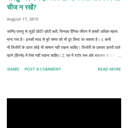
चीज न रखें?
August 17, 2015
जानिए वास्तु से जुड़ी छोटी-छोटी बातें, जिनका दैनिक जीवन में काफी अधिक महत्व
माना गया है। इनकी मदद से बुरे समय को भी दूर किया जा सकता है। 1. कभी
भी तिजोरी के ऊपर कोई भी सामान नहीं रखना चाहिए। तिजोरी के एकदम ऊपरी वाले
खाने (हिस्से) में पैसा नहीं रखना चाहिए। 2. घर में स्टोर रूम और बाथरूम के पास
पूजा कक्ष नहीं होना चाहिए। 3 . कुछ वृक्ष और पौधे दूध वाले होते हैं जैसे- आंकड़े का
SHARE
POST A COMMENT
READ MORE
पौधा, बरगद। इस तरह के वृक्ष घर-आंगन में नहीं होना चाहिए। इनसे वास्तु दोष
उत्पन्न होता है। ये हमारे स्वास्थ्य के हानिकारक भी होते हैं। 4 . घर में बंद या खराब
घड़ी भी नहीं रखना चाहिए। इसके अशुभ प्रभाव से भाग्य का साथ नहीं मिल पाता है।
5 . घर के पूजन स्थल पर सुबह-शाम घी का दीपक लगाने चाहिए। इससे भाग्य संबंधी
लाभ मिलते हैं और इस दीपक का धुआं वातावरण की हानिकारक तरंगों और सूक्ष्म
कीटाणुओं को नष्ट करता है। नौकरी में सफलता पाने का उपाय 6 . पलंग के नीचे
फालतू सामान या जूते-चप्पल नहीं रखना चाहिए। इससे ऊर्जा का मार्ग अवरुद्ध होता
है। 7 . तिजोरी में मुकदमे या वाद-विवाद से संबंधित कागजात नहीं रखना चाहिए। इन