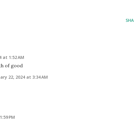
SHA
4 at 1:52 AM
th of good
ary 22, 2024 at 3:34 AM
11:59 PM