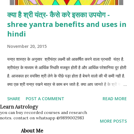
क्या है श्री यंत्र- कैसे करे इसका उपयोग -
shree yantra benefits and uses in
hindi
November 20, 2015
यन्त्र शास्त्र के अनुसार श्रीयंत्र लक्ष्मी को आकर्षित करने वाला प्रभावी यंत्र है.
श्रीयंत्र के माध्यम से आर्थिक स्थिति मजबूत होती है और आर्थिक परेशानिया दूर होती
है. आजकल हर वयक्ति श्री लेने के पीछे पड़ा होता है बेचने वालो की भी कमी नही है.
क्या एक श्री यन्त्र रखने मात्र से काम बन जाते है. क्या आप जानते है के श्री यन्त्र
क्या होता है और इसका कैसे उपयोग करना चाहिए। यन्त्र शास्त्र विज्ञानं में हर
SHARE
POST A COMMENT
READ MORE
कार्य के लिए यंत्रो का निर्माण किया जाता है. जिसमे financial problems को
Learn Astrology
दूर करने के लिए श्री यंत्र का निर्माण किया जाता है. इसके अलावा भी बहुत सारे
you can buy recorded courses and research
notes. contact on whatsapp @9899002983
यन्त्र होते है जैसे कुबेर यन्त्र, व्यापर यन्त्र। लेकिन श्री यन्त्र को सबसे महत्वपूर्ण
MORE POSTS
स्थान प्राप्त है इसीलिए इसे यन्त्र राज कहा जाता है. पहले इसकी रचना समझते है.
About Me