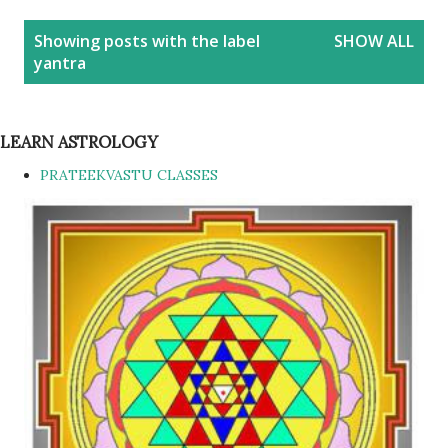
P
Showing posts with the label
SHOW ALL
o
yantra
s
t
s
LEARN ASTROLOGY
PRATEEKVASTU CLASSES