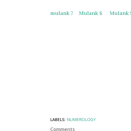
mulank 7
Mulank 8
Mulank 
LABELS:
NUMEROLOGY
Comments