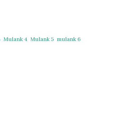
3
Mulank 4
Mulank 5
mulank 6