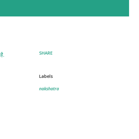
SHARE
है.
Labels
nakshatra