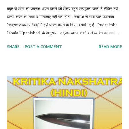
बहुत से लोगों को रुद्राक्ष धारण करने को लेकर बहुत उत्सुकता रहती है लेकिन इसे
धारण करने के नियम व् मान्यताएं नही पता होती। रुद्राक्ष से सम्बन्धित उपनिषद
"रूद्राक्षजाबालोपनिषद" में इसे धारण करने के नियम बताये गए है. Rudraksha
Jabala Upanishad के अनुसार रुद्राक्ष धारण करने वाले व्यक्ति को तामसिक
पदार्थों से दूर रहना चाहिए उसे मांस, मदिरा, प्याज, लहसुन जैसी चीज़ों के सेवन से
SHARE
POST A COMMENT
READ MORE
बचना चाहिए, यदि घर में सूतक लगा है या कही मृत्यु वाले घर या जगह पर जाना पड़
गया है ऐसे इसकी शुद्वि जरूरी है. रुद्राक्ष को बड़े नियम के अनुसार और रुद्राक्ष के
मुख के अनुसार ही धारण करना सही रहता है. रुद्राक्ष शुद्धीकरण रुद्राक्ष शुद्ध करने
के लिये सबसे पहले अपने हाथ साफ कर के रुद्राक्ष को गंगा जल मे डाल कर मन्दिर मे
रख दे और अपने इष्ट या भगवान शिव की पूजा करे, चार पहर रखने के बाद इसे आप
उपयोग में ले और गंगा जल को किसी पौधे मे डाल दे।